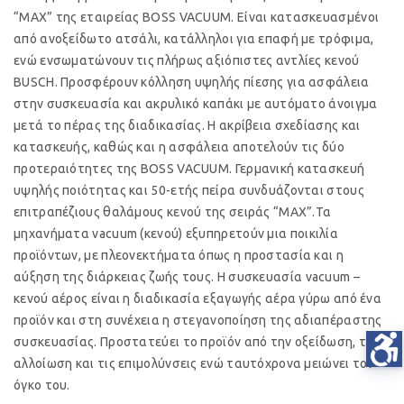
“MAX” της εταιρείας BOSS VACUUM. Είναι κατασκευασμένοι
από ανοξείδωτο ατσάλι, κατάλληλοι για επαφή με τρόφιμα,
ενώ ενσωματώνουν τις πλήρως αξιόπιστες αντλίες κενού
BUSCH. Προσφέρουν κόλληση υψηλής πίεσης για ασφάλεια
στην συσκευασία και ακρυλικό καπάκι με αυτόματο άνοιγμα
μετά το πέρας της διαδικασίας. Η ακρίβεια σχεδίασης και
κατασκευής, καθώς και η ασφάλεια αποτελούν τις δύο
προτεραιότητες της BOSS VACUUM. Γερμανική κατασκευή
υψηλής ποιότητας και 50-ετής πείρα συνδυάζονται στους
επιτραπέζιους θαλάμους κενού της σειράς “MAX”.Τα
μηχανήματα
v
acuum (κενού) εξυπηρετούν μια ποικιλία
προϊόντων, με πλεονεκτήματα όπως η προστασία και η
αύξηση της διάρκειας ζωής τους. Η συσκευασία
v
acuum –
κενού αέρος είναι η διαδικασία εξαγωγής αέρα γύρω από ένα
προϊόν και στη συνέχεια η στεγανοποίηση της αδιαπέραστης
συσκευασίας. Προστατεύει το προϊόν από την οξείδωση, την
αλλοίωση και τις επιμολύνσεις ενώ ταυτόχρονα μειώνει τον
όγκο του.