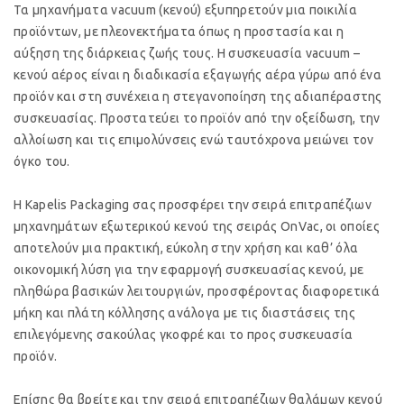
Τα μηχανήματα
vacuum
(κενού) εξυπηρετούν μια ποικιλία
προϊόντων, με πλεονεκτήματα όπως η προστασία και η
αύξηση της διάρκειας ζωής τους. Η συσκευασία
vacuum
–
κενού αέρος είναι η διαδικασία εξαγωγής αέρα γύρω από ένα
προϊόν και στη συνέχεια η στεγανοποίηση της αδιαπέραστης
συσκευασίας. Προστατεύει το προϊόν από την οξείδωση, την
αλλοίωση και τις επιμολύνσεις ενώ ταυτόχρονα μειώνει τον
όγκο του.
Η
Kapelis Packaging
σας προσφέρει την σειρά επιτραπέζιων
μηχανημάτων εξωτερικού κενού της σειράς
OnVac
, οι οποίες
αποτελούν μια πρακτική, εύκολη στην χρήση και καθ’ όλα
οικονομική λύση για την εφαρμογή συσκευασίας κενού, με
πληθώρα βασικών λειτουργιών, προσφέροντας διαφορετικά
μήκη και πλάτη κόλλησης ανάλογα με τις διαστάσεις της
επιλεγόμενης σακούλας γκοφρέ και το προς συσκευασία
προϊόν.
Επίσης θα βρείτε και την σειρά επιτραπέζιων θαλάμων κενού