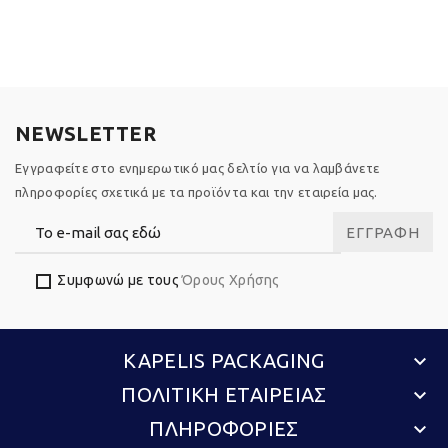
NEWSLETTER
Εγγραφείτε στο ενημερωτικό μας δελτίο για να λαμβάνετε
πληροφορίες σχετικά με τα προϊόντα και την εταιρεία μας.
ΕΓΓΡΑΦΉ
Συμφωνώ με τους
Όρους Χρήσης
KAPELIS PACKAGING
keyboard_arrow_down
ΠΟΛΙΤΙΚΗ ΕΤΑΙΡΕΙΑΣ
keyboard_arrow_down
ΠΛΗΡΟΦΟΡΙΕΣ
keyboard_arrow_down