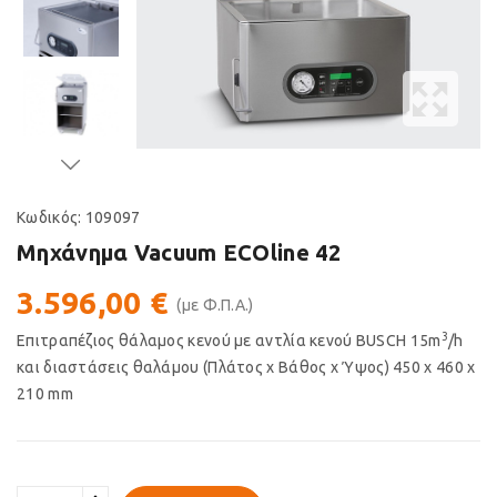
Κωδικός:
109097
Μηχάνημα Vacuum ECOline 42
3.596,00 €
(με Φ.Π.Α.)
3
Επιτραπέζιος θάλαμος κενού με αντλία κενού BUSCH 15m
/h
και διαστάσεις θαλάμου (Πλάτος
x
Βάθος
x
Ύψος) 450 x 460 x
210 mm