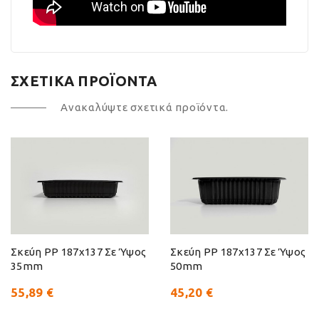
ΣΧΕΤΙΚΆ ΠΡΟΪΌΝΤΑ
Ανακαλύψτε σχετικά προϊόντα.
Σκεύη PP 187x137 Σε Ύψος
Σκεύη PP 187x137 Σε Ύψος
35mm
50mm
55,89 €
45,20 €