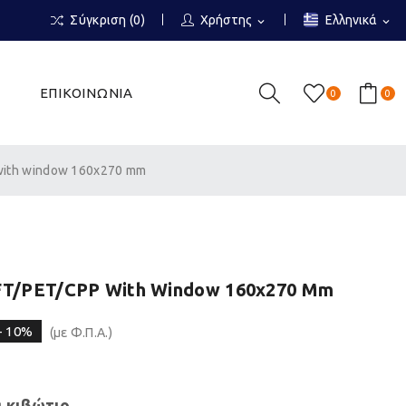
Σύγκριση (
0
)
Χρήστης
Ελληνικά
expand_more
expand_more
ΕΠΙΚΟΙΝΩΝΙΑ
0
0
with window 160x270 mm
FT/PET/CPP With Window 160x270 Mm
- 10%
(με Φ.Π.Α.)
 κιβώτιο