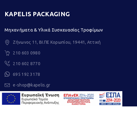
KAPELIS PACKAGING
Μηχανήματα & Υλικά Συσκευασίας Τροφίμων
Ζήνωνος 11, ΒΙ.ΠΕ Κορωπίου, 19441, Αττική
210 603 0980
210 602 8770
695 192 3178
e-shop@kapelis.gr
ΓΕΜΗ : 2373401000