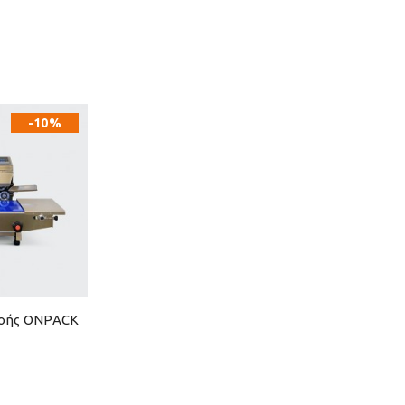
-10%
Ροής ONPACK