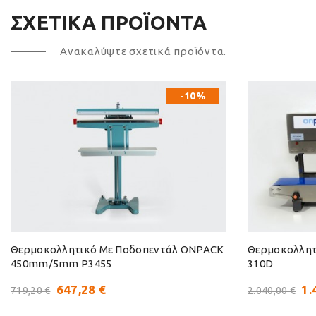
ΣΧΕΤΙΚΆ ΠΡΟΪΌΝΤΑ
Ανακαλύψτε σχετικά προϊόντα.
-10%
Θερμοκολλητικό Με Ποδοπεντάλ ONPACK
Θερμοκολλητ
450mm/5mm P3455
310D
647,28 €
1.
719,20 €
2.040,00 €