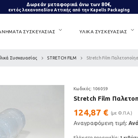
Δωρεάν μεταφορικά άνω των 80€,
εντός λεκανοπεδίου Αττικής από την Kapelis Packaging
ΝΗΜΑΤΑ ΣΥΣΚΕΥΑΣΙΑΣ
ΥΛΙΚΑ ΣΥΣΚΕΥΑΣΙΑΣ
λικά Συσκευασίας
STRETCH FILM
Stretch Film Παλετοποίη
Κωδικός:
106059
Stretch Film Παλετο
124,87 €
(με Φ.Π.Α.)
Αναγραφόμενη τιμή:
Ανά
Ελάχιστη παραγγελία:
1 κιβώτ