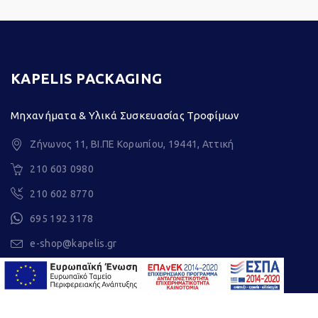
KAPELIS PACKAGING
Μηχανήματα & Υλικά Συσκευασίας Τροφίμων
Ζήνωνος 11, ΒΙ.ΠΕ Κορωπίου, 19441, Αττική
210 603 0980
210 602 8770
695 192 3178
e-shop@kapelis.gr
ΓΕΜΗ : 2373401000