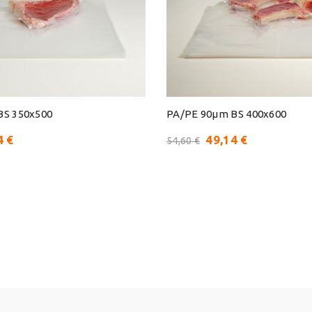
BS 350x500
PA/PE 90μm BS 400x600
4 €
49,14 €
54,60 €