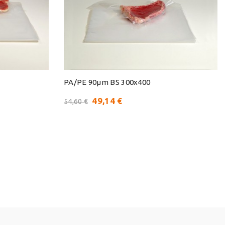
PA/PE 90μm BS 300x400
49,14 €
54,60 €