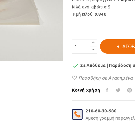
Κιλά ανά κιβώτιο:
5
Τιμή κιλού:
9.84€
ΑΓΟΡ

Σε Απόθεμα | Παράδοση σε
Προσθήκη σε Αγαπημένα
Κοινή χρήση
210-60-30-980
Άμεση γραμμή παραγγελι