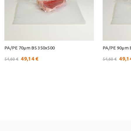
PA/PE 70μm BS 350x500
PA/PE 90μm 
49,14 €
49,1
54,60 €
54,60 €