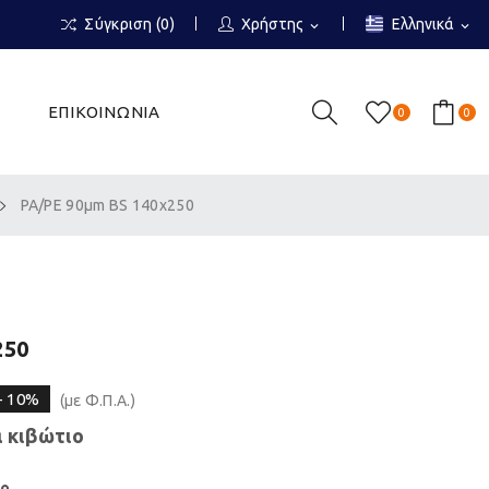
Σύγκριση (
0
)
Χρήστης
Ελληνικά
expand_more
expand_more
ΕΠΙΚΟΙΝΩΝΙΑ
0
0
PA/PE 90μm BS 140x250
250
- 10%
(με Φ.Π.Α.)
 κιβώτιο
ιο