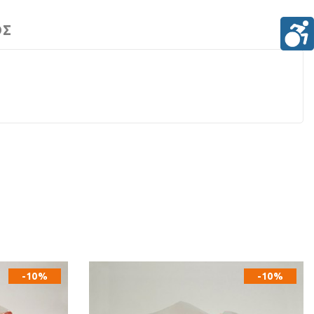
ΟΣ
-10%
-10%