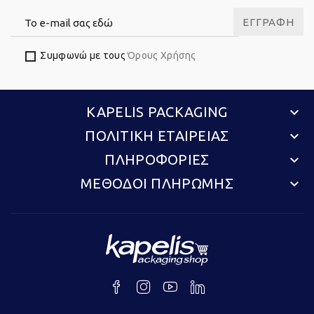
ΕΓΓΡΑΦΉ
Συμφωνώ με τους
Όρους Χρήσης
KAPELIS PACKAGING
keyboard_arrow_down
ΠΟΛΙΤΙΚΗ ΕΤΑΙΡΕΙΑΣ
keyboard_arrow_down
ΠΛΗΡΟΦΟΡΙΕΣ
keyboard_arrow_down
ΜΕΘΟΔΟΙ ΠΛΗΡΩΜΗΣ
keyboard_arrow_down